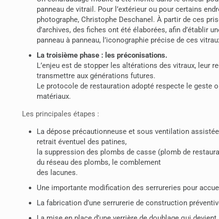
panneau de vitrail. Pour l’extérieur ou pour certains endr
photographe, Christophe Deschanel. À partir de ces pri
d’archives, des fiches ont été élaborées, afin d’établir un
panneau à panneau, l’iconographie précise de ces vitrau
La troisième phase : les préconisations.
L’enjeu est de stopper les altérations des vitraux, leur re
transmettre aux générations futures.
Le protocole de restauration adopté respecte le geste o
matériaux.
Les principales étapes :
La dépose précautionneuse et sous ventilation assisté
retrait éventuel des patines,
la suppression des plombs de casse (plomb de restaurati
du réseau des plombs, le comblement
des lacunes.
Une importante modification des serrureries pour accueil
La fabrication d’une serrurerie de construction préventi
La mise en place d’une verrière de doublage qui devient l