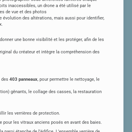
oits inaccessibles, un drone a été utilisé par le
ses de vue et des photos
e évolution des altérations, mais aussi pour identifier,
x.
donner une bonne visibilité et les protéger, afin de les
riginal du créateur et intègre la compréhension des
e des
403 panneaux
, pour permettre le nettoyage, le
on) gênants, le collage des casses, la restauration
lir les verrières de protection.
ve pour les vitraux anciens posés en avant des baies.
a paroi étanche de l’édifice. L’ensemble verrière de