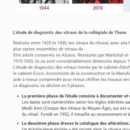
L’étude de diagnostic des vitraux de la collégiale de Thann
Réalisés entre 1423 et 1430, les vitraux du choeur, avec ses 
plus vastes ensembles de vitraux du
XVe siècle conservés en Alsace. Restaurés par Maréchal et
1919-1920, ils se sont considérablement détériorés depuis 194
L’étude de diagnostic des vitraux menée par le cabinet d’arc
le cabinet Ecovi, économiste de la construction et la Manufac
aide à mieux comprendre pour mieux chiffrer les travaux néc
Le diagnostic se décline en 3 phases.
La première phase de l’étude consiste à documenter et 
Les baies sont numérotées selon les règles édictées pa
Medii Aevi (Corpus des vitraux du Moyen Âge), qui est u
du vitrail. Fondé en 1952, il travaille au recensement et à
La deuxième phase dresse le catalogue des altérations.
Un échafaudage mobile a été monté dans le choeur pour