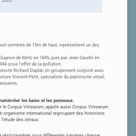
2025.
huit verrières de 15m de haut, représentent un des
 Gugnon de Metz en 1845, puis par Jean Gaudin en
4 sous l’effet de la pollution.
hitecte Richard Duplat, en groupement conjoint avec
ture Vincent-Petit, spécialiste du patrimoine vitrail,
essaires.
numéroter les baies et les panneaux.
r le Corpus Vitrearum, appelé aussi Corpus Vitrearum
n organisme international regroupant des historiens
 l’étude des vitraux.
 photographier sous différentes lumières chaque